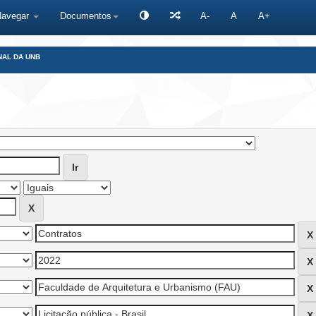
Navegar
Documentos
A-
A
A+
NAL DA UNB