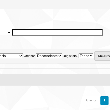
Ordenar
Registro(s)
Anterior
1