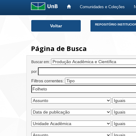
Comunidades e Coleções
Skip
REPOSITÓRIO INSTITUCIO
Voltar
navigation
Página de Busca
Buscar em:
por
Filtros correntes: