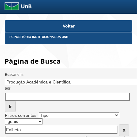
Skip
Voltar
navigation
REPOSITÓRIO INSTITUCIONAL DA UNB
Página de Busca
Buscar em:
por
Filtros correntes: