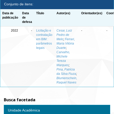
Conjunto de itens:
Data de
Data
Título
Autor(es)
Orientador(es)
Coor
publicação
de
defesa
2022
-
Licitação e
Cesar, Luiz
-
-
contratação
Pedro de
em BIM :
Melo
;
Ferrari,
parâmetros
Maria Vitória
legais
Duarte
;
Carvalho,
Michele
Tereza
Marques
;
Pina, Patrícia
da Silva Fiuza
;
Blumenschein,
Raquel Naves
Busca facetada
Unidade Acadêmica