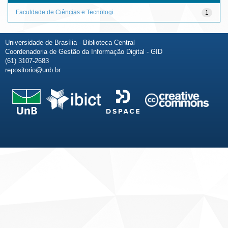
Faculdade de Ciências e Tecnologi...
1
Universidade de Brasília - Biblioteca Central
Coordenadoria de Gestão da Informação Digital - GID
(61) 3107-2683
repositorio@unb.br
Fale conosco
Sobre