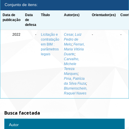
Conjunto de itens:
Data de
Data
Título
Autor(es)
Orientador(es)
Coor
publicação
de
defesa
2022
-
Licitação e
Cesar, Luiz
-
-
contratação
Pedro de
em BIM :
Melo
;
Ferrari,
parâmetros
Maria Vitória
legais
Duarte
;
Carvalho,
Michele
Tereza
Marques
;
Pina, Patrícia
da Silva Fiuza
;
Blumenschein,
Raquel Naves
Busca facetada
Autor