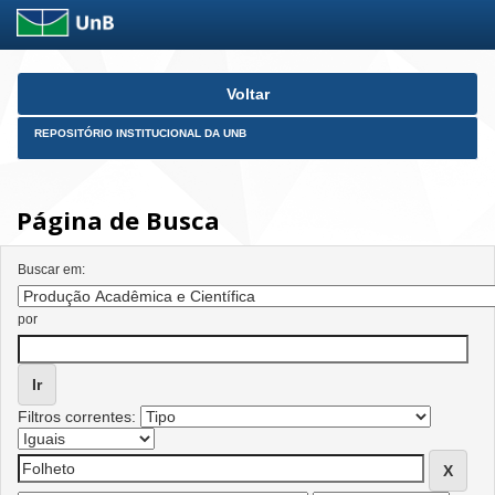
Skip
Voltar
navigation
REPOSITÓRIO INSTITUCIONAL DA UNB
Página de Busca
Buscar em:
por
Filtros correntes: