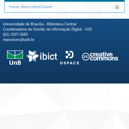
Ferrari, Maria Vitória Duarte
1
Universidade de Brasília - Biblioteca Central
Coordenadoria de Gestão da Informação Digital - GID
(61) 3107-2683
repositorio@unb.br
Fale conosco
Sobre