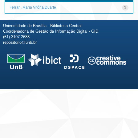
Ferrari, Maria Vitória Duarte
1
Universidade de Brasília - Biblioteca Central
Coordenadoria de Gestão da Informação Digital - GID
(61) 3107-2683
repositorio@unb.br
Fale conosco
Sobre