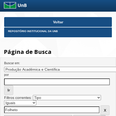
Skip
Voltar
navigation
REPOSITÓRIO INSTITUCIONAL DA UNB
Página de Busca
Buscar em:
por
Filtros correntes: