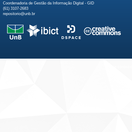
Coordenadoria de Gestão da Informação Digital - GID
(61) 3107-2683
repositorio@unb.br
Fale conosco
Sobre