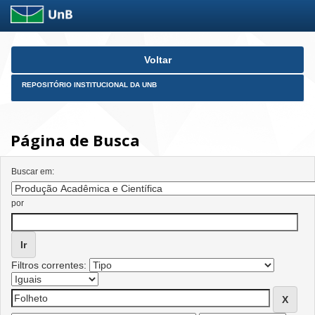
Skip
Voltar
navigation
REPOSITÓRIO INSTITUCIONAL DA UNB
Página de Busca
Buscar em:
por
Filtros correntes: