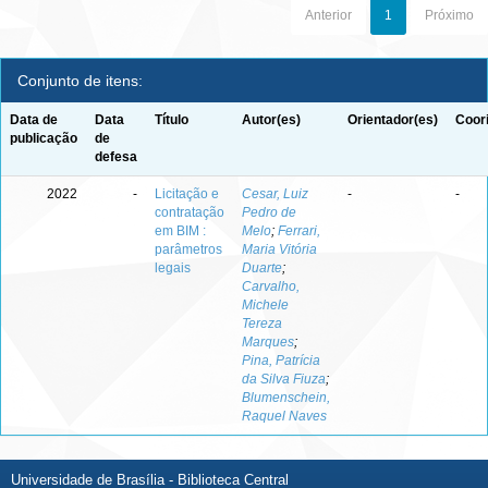
Anterior
1
Próximo
Conjunto de itens:
Data de
Data
Título
Autor(es)
Orientador(es)
Coor
publicação
de
defesa
2022
-
Licitação e
Cesar, Luiz
-
-
contratação
Pedro de
em BIM :
Melo
;
Ferrari,
parâmetros
Maria Vitória
legais
Duarte
;
Carvalho,
Michele
Tereza
Marques
;
Pina, Patrícia
da Silva Fiuza
;
Blumenschein,
Raquel Naves
Universidade de Brasília - Biblioteca Central