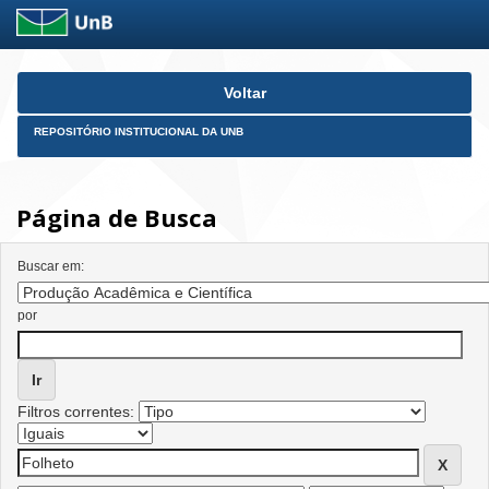
Skip
Voltar
navigation
REPOSITÓRIO INSTITUCIONAL DA UNB
Página de Busca
Buscar em:
por
Filtros correntes: