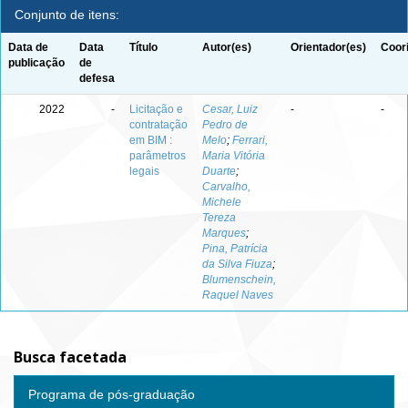
Conjunto de itens:
Data de
Data
Título
Autor(es)
Orientador(es)
Coor
publicação
de
defesa
2022
-
Licitação e
Cesar, Luiz
-
-
contratação
Pedro de
em BIM :
Melo
;
Ferrari,
parâmetros
Maria Vitória
legais
Duarte
;
Carvalho,
Michele
Tereza
Marques
;
Pina, Patrícia
da Silva Fiuza
;
Blumenschein,
Raquel Naves
Busca facetada
Programa de pós-graduação