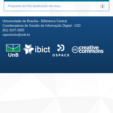
Programa de Pós-Graduação em Arqu...
1
Universidade de Brasília - Biblioteca Central
Coordenadoria de Gestão da Informação Digital - GID
(61) 3107-2683
repositorio@unb.br
Fale conosco
Sobre