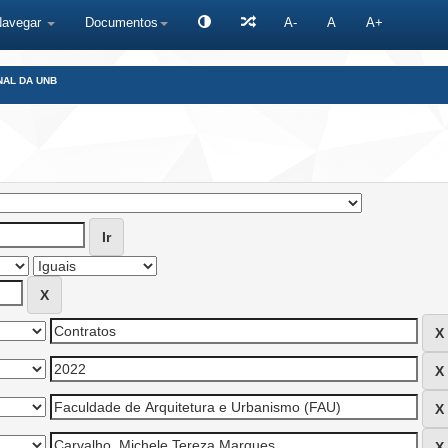
Navegar
Documentos
A-
A
A+
NAL DA UNB