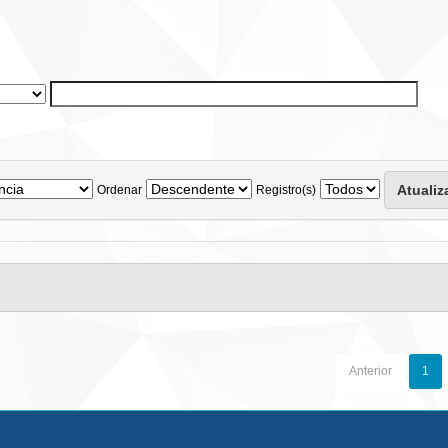
Ordenar
Registro(s)
Anterior
1