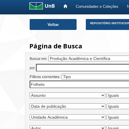
Comunidades e Coleções
Skip
REPOSITÓRIO INSTITUCIO
Voltar
navigation
Página de Busca
Buscar em:
por
Filtros correntes: