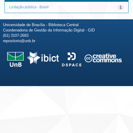
Licitação pública - Brasil
1
Universidade de Brasília - Biblioteca Central
Coordenadoria de Gestão da Informação Digital - GID
(61) 3107-2683
repositorio@unb.br
Fale conosco
Sobre