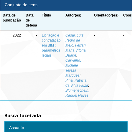
Conjunto de itens:
Data de
Data
Título
Autor(es)
Orientador(es)
Coor
publicação
de
defesa
2022
-
Licitação e
Cesar, Luiz
-
-
contratação
Pedro de
em BIM :
Melo
;
Ferrari,
parâmetros
Maria Vitória
legais
Duarte
;
Carvalho,
Michele
Tereza
Marques
;
Pina, Patrícia
da Silva Fiuza
;
Blumenschein,
Raquel Naves
Busca facetada
Assunto