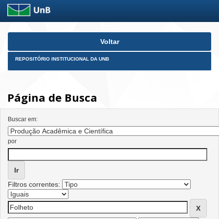
Skip
Voltar
navigation
REPOSITÓRIO INSTITUCIONAL DA UNB
Página de Busca
Buscar em:
por
Filtros correntes: