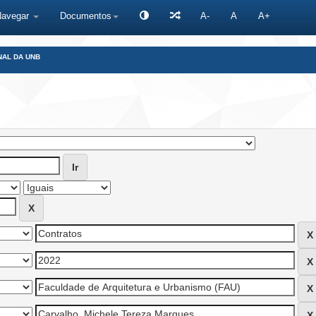
Navegar
Documentos
A-
A
A+
NAL DA UNB