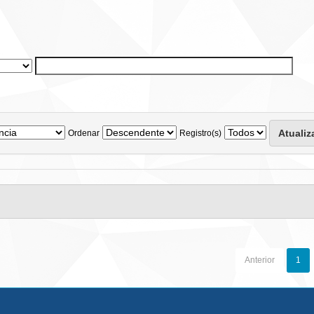
Ordenar
Registro(s)
Anterior
1