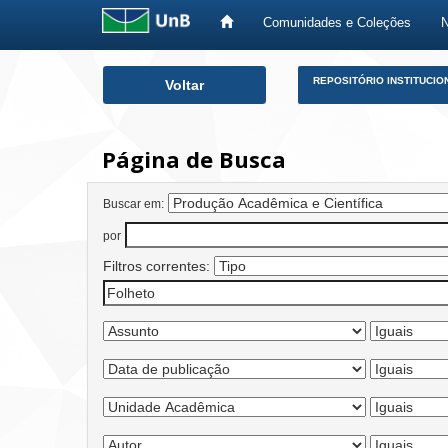
Comunidades e Coleções
Skip
REPOSITÓRIO INSTITUCIO
Voltar
navigation
Página de Busca
Buscar em:
por
Filtros correntes: