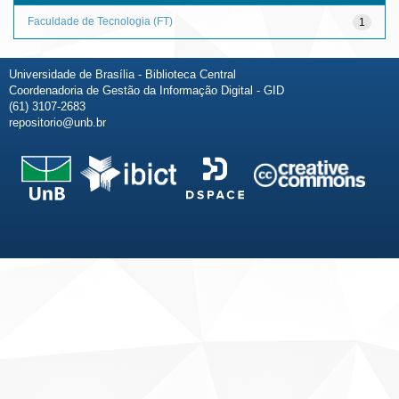
Faculdade de Tecnologia (FT)
1
Universidade de Brasília - Biblioteca Central
Coordenadoria de Gestão da Informação Digital - GID
(61) 3107-2683
repositorio@unb.br
Fale conosco
Sobre