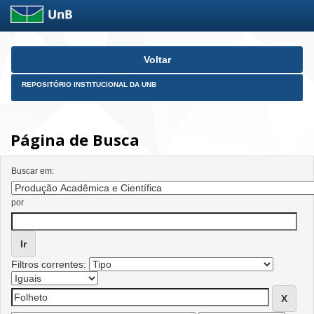
Skip
Voltar
navigation
REPOSITÓRIO INSTITUCIONAL DA UNB
Página de Busca
Buscar em:
por
Filtros correntes: