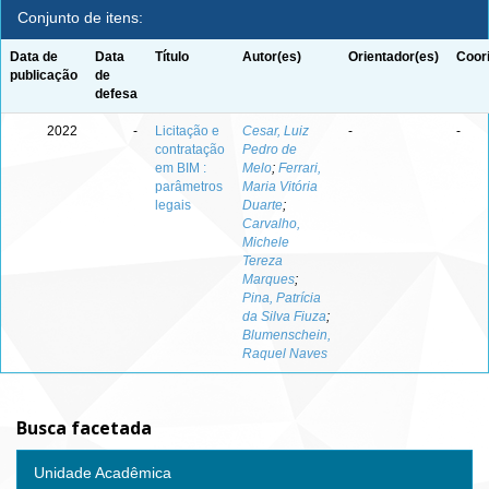
Conjunto de itens:
Data de
Data
Título
Autor(es)
Orientador(es)
Coor
publicação
de
defesa
2022
-
Licitação e
Cesar, Luiz
-
-
contratação
Pedro de
em BIM :
Melo
;
Ferrari,
parâmetros
Maria Vitória
legais
Duarte
;
Carvalho,
Michele
Tereza
Marques
;
Pina, Patrícia
da Silva Fiuza
;
Blumenschein,
Raquel Naves
Busca facetada
Unidade Acadêmica