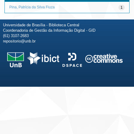
Pina, Patrícia da Silva Fiuza
1
Universidade de Brasília - Biblioteca Central
Coordenadoria de Gestão da Informação Digital - GID
(61) 3107-2683
repositorio@unb.br
Fale conosco
Sobre