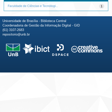
Faculdade de Ciências e Tecnologi...
1
Universidade de Brasília - Biblioteca Central
Coordenadoria de Gestão da Informação Digital - GID
(61) 3107-2683
repositorio@unb.br
Fale conosco
Sobre