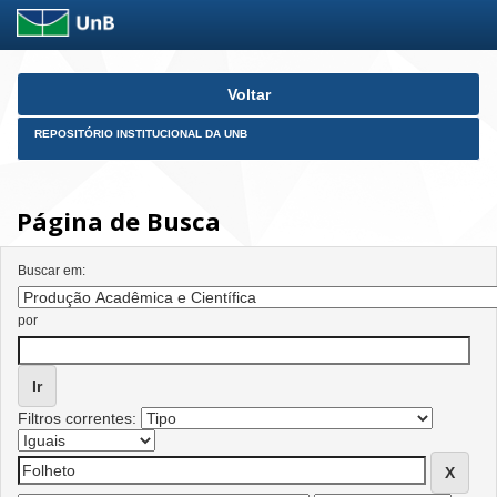
Skip
Voltar
navigation
REPOSITÓRIO INSTITUCIONAL DA UNB
Página de Busca
Buscar em:
por
Filtros correntes: