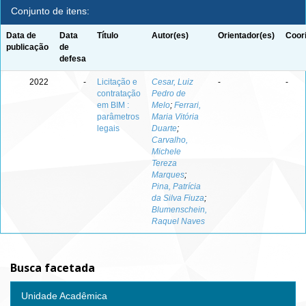
Conjunto de itens:
Data de
Data
Título
Autor(es)
Orientador(es)
Coor
publicação
de
defesa
2022
-
Licitação e
Cesar, Luiz
-
-
contratação
Pedro de
em BIM :
Melo
;
Ferrari,
parâmetros
Maria Vitória
legais
Duarte
;
Carvalho,
Michele
Tereza
Marques
;
Pina, Patrícia
da Silva Fiuza
;
Blumenschein,
Raquel Naves
Busca facetada
Unidade Acadêmica