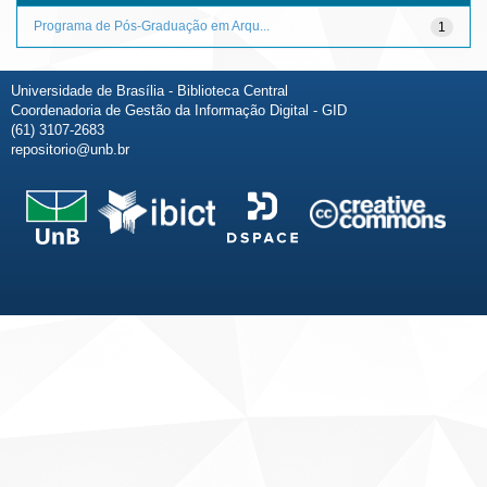
Programa de Pós-Graduação em Arqu...
1
Universidade de Brasília - Biblioteca Central
Coordenadoria de Gestão da Informação Digital - GID
(61) 3107-2683
repositorio@unb.br
Fale conosco
Sobre