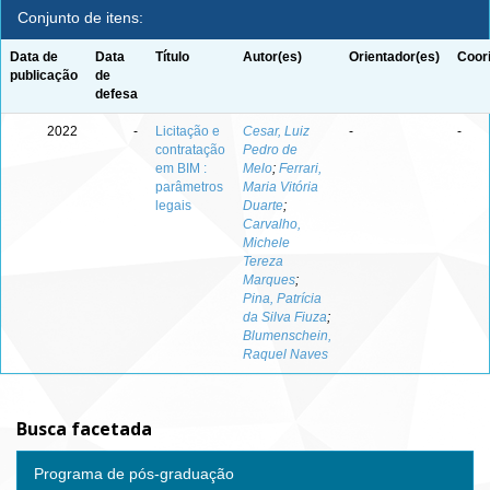
Conjunto de itens:
Data de
Data
Título
Autor(es)
Orientador(es)
Coor
publicação
de
defesa
2022
-
Licitação e
Cesar, Luiz
-
-
contratação
Pedro de
em BIM :
Melo
;
Ferrari,
parâmetros
Maria Vitória
legais
Duarte
;
Carvalho,
Michele
Tereza
Marques
;
Pina, Patrícia
da Silva Fiuza
;
Blumenschein,
Raquel Naves
Busca facetada
Programa de pós-graduação