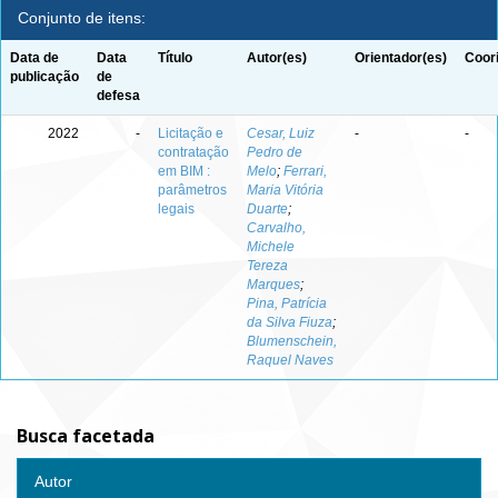
Conjunto de itens:
Data de
Data
Título
Autor(es)
Orientador(es)
Coor
publicação
de
defesa
2022
-
Licitação e
Cesar, Luiz
-
-
contratação
Pedro de
em BIM :
Melo
;
Ferrari,
parâmetros
Maria Vitória
legais
Duarte
;
Carvalho,
Michele
Tereza
Marques
;
Pina, Patrícia
da Silva Fiuza
;
Blumenschein,
Raquel Naves
Busca facetada
Autor