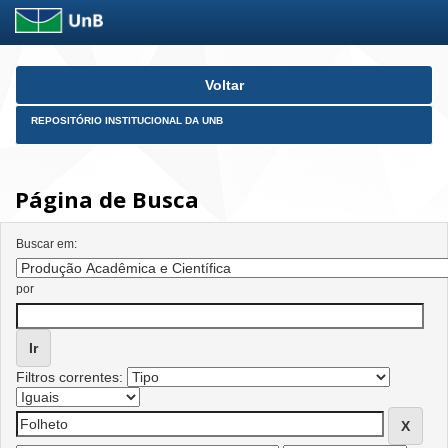
Skip
Voltar
navigation
REPOSITÓRIO INSTITUCIONAL DA UNB
Página de Busca
Buscar em:
por
Filtros correntes: