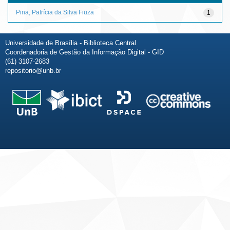
Pina, Patrícia da Silva Fiuza
1
Universidade de Brasília - Biblioteca Central
Coordenadoria de Gestão da Informação Digital - GID
(61) 3107-2683
repositorio@unb.br
Fale conosco
Sobre