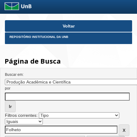
Skip
Voltar
navigation
REPOSITÓRIO INSTITUCIONAL DA UNB
Página de Busca
Buscar em:
por
Filtros correntes: