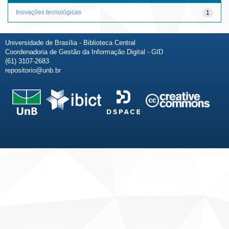
Inovações tecnológicas
1
Universidade de Brasília - Biblioteca Central
Coordenadoria de Gestão da Informação Digital - GID
(61) 3107-2683
repositorio@unb.br
Fale conosco
Sobre