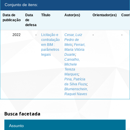
Conjunto de itens:
Data de
Data
Título
Autor(es)
Orientador(es)
Coor
publicação
de
defesa
2022
-
Licitação e
Cesar, Luiz
-
-
contratação
Pedro de
em BIM :
Melo
;
Ferrari,
parâmetros
Maria Vitória
legais
Duarte
;
Carvalho,
Michele
Tereza
Marques
;
Pina, Patrícia
da Silva Fiuza
;
Blumenschein,
Raquel Naves
Busca facetada
Assunto