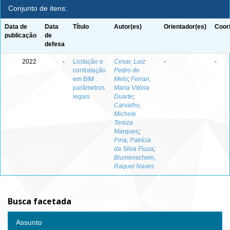
Conjunto de itens:
Data de
Data
Título
Autor(es)
Orientador(es)
Coor
publicação
de
defesa
2022
-
Licitação e
Cesar, Luiz
-
-
contratação
Pedro de
em BIM :
Melo
;
Ferrari,
parâmetros
Maria Vitória
legais
Duarte
;
Carvalho,
Michele
Tereza
Marques
;
Pina, Patrícia
da Silva Fiuza
;
Blumenschein,
Raquel Naves
Busca facetada
Assunto