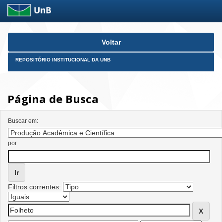
Skip
Voltar
navigation
REPOSITÓRIO INSTITUCIONAL DA UNB
Página de Busca
Buscar em:
por
Filtros correntes: