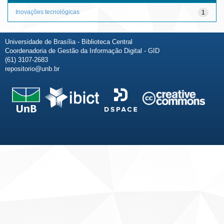
Inovações tecnológicas
1
Universidade de Brasília - Biblioteca Central
Coordenadoria de Gestão da Informação Digital - GID
(61) 3107-2683
repositorio@unb.br
Fale conosco
Sobre