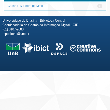
Cesar, Luiz Pedro de Melo
1
Universidade de Brasília - Biblioteca Central
Coordenadoria de Gestão da Informação Digital - GID
(61) 3107-2683
repositorio@unb.br
Fale conosco
Sobre