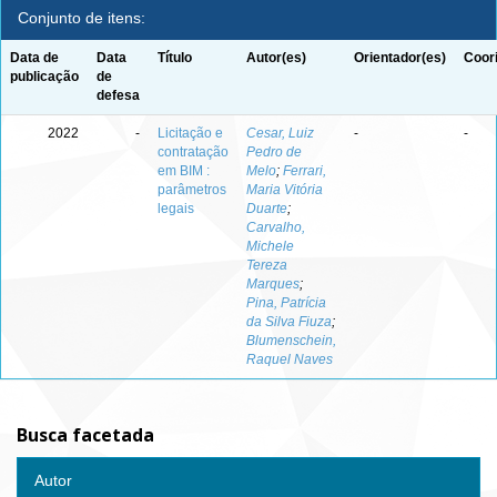
Conjunto de itens:
Data de
Data
Título
Autor(es)
Orientador(es)
Coor
publicação
de
defesa
2022
-
Licitação e
Cesar, Luiz
-
-
contratação
Pedro de
em BIM :
Melo
;
Ferrari,
parâmetros
Maria Vitória
legais
Duarte
;
Carvalho,
Michele
Tereza
Marques
;
Pina, Patrícia
da Silva Fiuza
;
Blumenschein,
Raquel Naves
Busca facetada
Autor