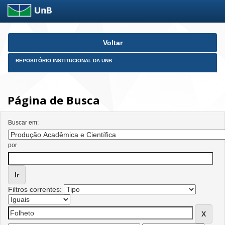
Skip
Voltar
navigation
REPOSITÓRIO INSTITUCIONAL DA UNB
Página de Busca
Buscar em:
por
Filtros correntes: