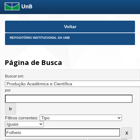
Skip
Voltar
navigation
REPOSITÓRIO INSTITUCIONAL DA UNB
Página de Busca
Buscar em:
por
Filtros correntes: