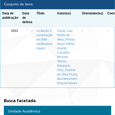
Conjunto de itens:
Data de
Data
Título
Autor(es)
Orientador(es)
Coor
publicação
de
defesa
2022
-
Licitação e
Cesar, Luiz
-
-
contratação
Pedro de
em BIM :
Melo
;
Ferrari,
parâmetros
Maria Vitória
legais
Duarte
;
Carvalho,
Michele
Tereza
Marques
;
Pina, Patrícia
da Silva Fiuza
;
Blumenschein,
Raquel Naves
Busca facetada
Unidade Acadêmica