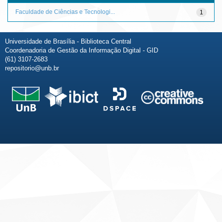
Faculdade de Ciências e Tecnologi...
1
Universidade de Brasília - Biblioteca Central
Coordenadoria de Gestão da Informação Digital - GID
(61) 3107-2683
repositorio@unb.br
Fale conosco
Sobre