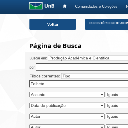
Comunidades e Coleções
Skip
REPOSITÓRIO INSTITUCIO
Voltar
navigation
Página de Busca
Buscar em:
por
Filtros correntes: