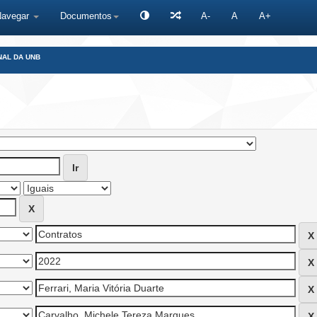
Navegar
Documentos
A-
A
A+
NAL DA UNB