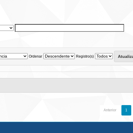
Ordenar
Registro(s)
Anterior
1