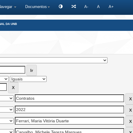
Navegar
Documentos
A-
A
A+
NAL DA UNB