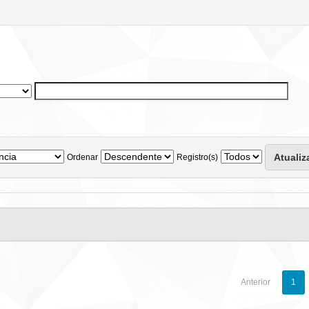
Ordenar
Registro(s)
Anterior
1