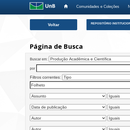
Comunidades e Coleções
Skip
REPOSITÓRIO INSTITUCIO
Voltar
navigation
Página de Busca
Buscar em:
por
Filtros correntes: