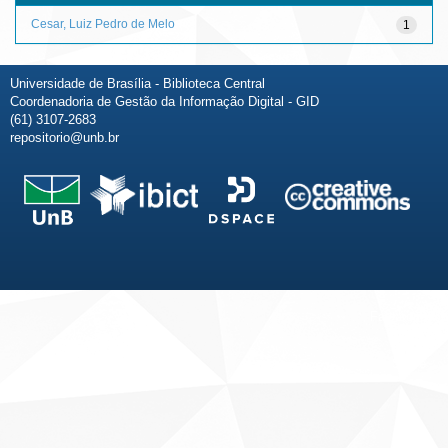
Cesar, Luiz Pedro de Melo
1
Universidade de Brasília - Biblioteca Central
Coordenadoria de Gestão da Informação Digital - GID
(61) 3107-2683
repositorio@unb.br
Fale conosco
Sobre