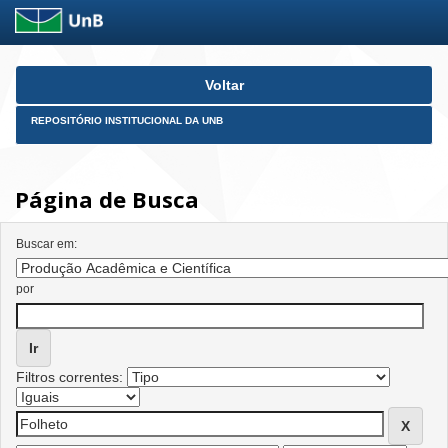
Skip
Voltar
navigation
REPOSITÓRIO INSTITUCIONAL DA UNB
Página de Busca
Buscar em:
por
Filtros correntes: