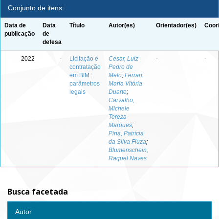
Conjunto de itens:
Data de
Data
Título
Autor(es)
Orientador(es)
Coor
publicação
de
defesa
2022
-
Licitação e
Cesar, Luiz
-
-
contratação
Pedro de
em BIM :
Melo
;
Ferrari,
parâmetros
Maria Vitória
legais
Duarte
;
Carvalho,
Michele
Tereza
Marques
;
Pina, Patrícia
da Silva Fiuza
;
Blumenschein,
Raquel Naves
Busca facetada
Autor