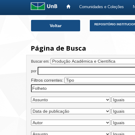
Comunidades e Coleções
Skip
REPOSITÓRIO INSTITUCIO
Voltar
navigation
Página de Busca
Buscar em:
por
Filtros correntes: