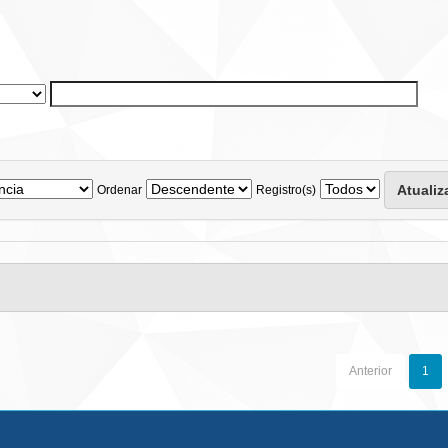
Ordenar
Registro(s)
Anterior
1