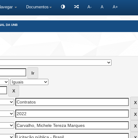
Navegar
Documentos
A-
A
A+
NAL DA UNB