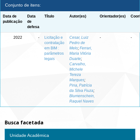
Conjunto de itens:
Data de
Data
Título
Autor(es)
Orientador(es)
Coor
publicação
de
defesa
2022
-
Licitação e
Cesar, Luiz
-
-
contratação
Pedro de
em BIM :
Melo
;
Ferrari,
parâmetros
Maria Vitória
legais
Duarte
;
Carvalho,
Michele
Tereza
Marques
;
Pina, Patrícia
da Silva Fiuza
;
Blumenschein,
Raquel Naves
Busca facetada
Unidade Acadêmica