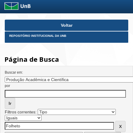
Skip
Voltar
navigation
REPOSITÓRIO INSTITUCIONAL DA UNB
Página de Busca
Buscar em:
por
Filtros correntes: