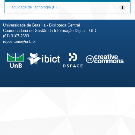
Faculdade de Tecnologia (FT)
1
Universidade de Brasília - Biblioteca Central
Coordenadoria de Gestão da Informação Digital - GID
(61) 3107-2683
repositorio@unb.br
Fale conosco
Sobre