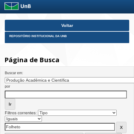
Skip
Voltar
navigation
REPOSITÓRIO INSTITUCIONAL DA UNB
Página de Busca
Buscar em:
por
Filtros correntes: