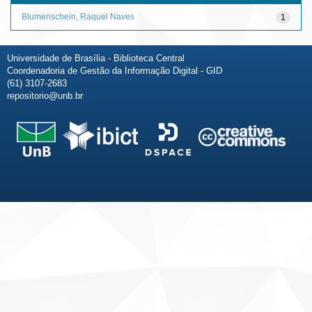
Blumenschein, Raquel Naves
1
Universidade de Brasília - Biblioteca Central
Coordenadoria de Gestão da Informação Digital - GID
(61) 3107-2683
repositorio@unb.br
Fale conosco
Sobre