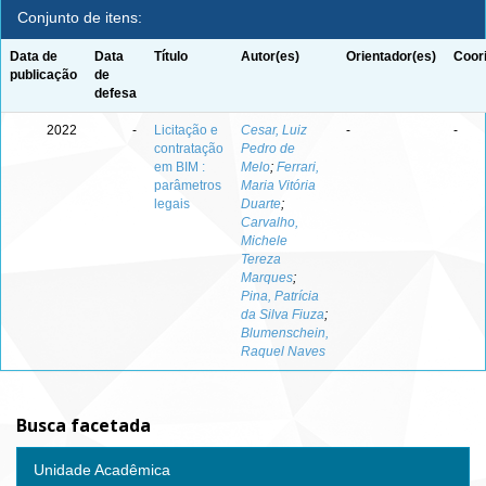
Conjunto de itens:
Data de
Data
Título
Autor(es)
Orientador(es)
Coor
publicação
de
defesa
2022
-
Licitação e
Cesar, Luiz
-
-
contratação
Pedro de
em BIM :
Melo
;
Ferrari,
parâmetros
Maria Vitória
legais
Duarte
;
Carvalho,
Michele
Tereza
Marques
;
Pina, Patrícia
da Silva Fiuza
;
Blumenschein,
Raquel Naves
Busca facetada
Unidade Acadêmica