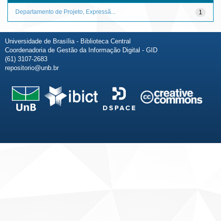
Departamento de Projeto, Expressã...
1
Universidade de Brasília - Biblioteca Central
Coordenadoria de Gestão da Informação Digital - GID
(61) 3107-2683
repositorio@unb.br
Fale conosco
Sobre