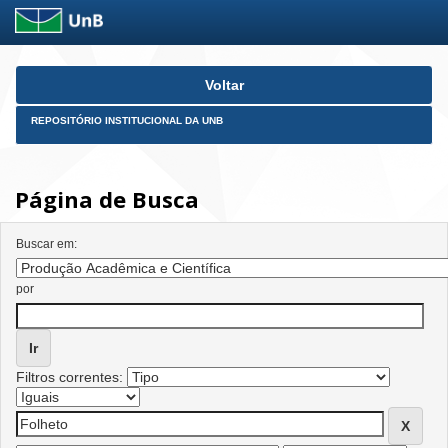
Skip
Voltar
navigation
REPOSITÓRIO INSTITUCIONAL DA UNB
Página de Busca
Buscar em:
por
Filtros correntes: