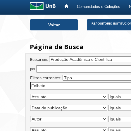
Comunidades e Coleções
Skip
REPOSITÓRIO INSTITUCIO
Voltar
navigation
Página de Busca
Buscar em:
por
Filtros correntes: