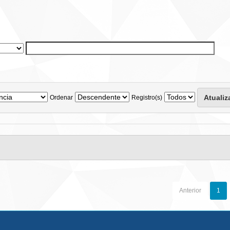
Ordenar
Registro(s)
Anterior
1