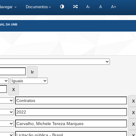
Navegar
Documentos
A-
A
A+
NAL DA UNB