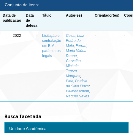
Conjunto de itens:
Data de
Data
Título
Autor(es)
Orientador(es)
Coor
publicação
de
defesa
2022
-
Licitação e
Cesar, Luiz
-
-
contratação
Pedro de
em BIM :
Melo
;
Ferrari,
parâmetros
Maria Vitória
legais
Duarte
;
Carvalho,
Michele
Tereza
Marques
;
Pina, Patrícia
da Silva Fiuza
;
Blumenschein,
Raquel Naves
Busca facetada
Unidade Acadêmica