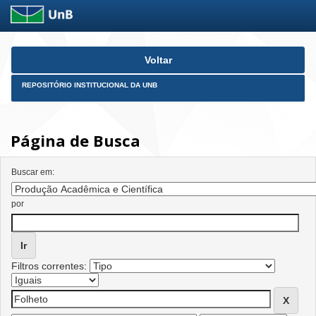
Skip
Voltar
navigation
REPOSITÓRIO INSTITUCIONAL DA UNB
Página de Busca
Buscar em:
por
Filtros correntes: