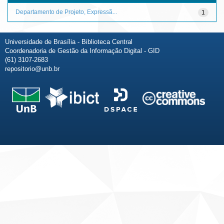
Departamento de Projeto, Expressã...
1
Universidade de Brasília - Biblioteca Central
Coordenadoria de Gestão da Informação Digital - GID
(61) 3107-2683
repositorio@unb.br
Fale conosco
Sobre