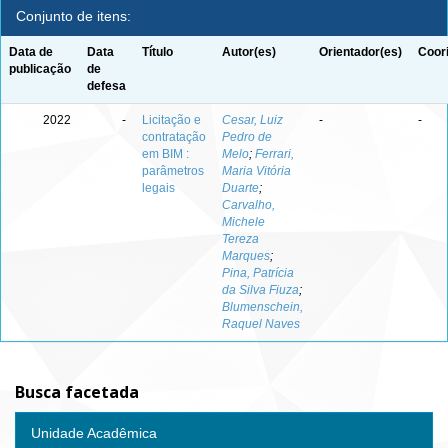
Conjunto de itens:
Data de
Data
Título
Autor(es)
Orientador(es)
Coor
publicação
de
defesa
2022
-
Licitação e
Cesar, Luiz
-
-
contratação
Pedro de
em BIM :
Melo
;
Ferrari,
parâmetros
Maria Vitória
legais
Duarte
;
Carvalho,
Michele
Tereza
Marques
;
Pina, Patrícia
da Silva Fiuza
;
Blumenschein,
Raquel Naves
Busca facetada
Unidade Acadêmica