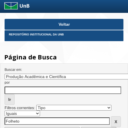
Skip
Voltar
navigation
REPOSITÓRIO INSTITUCIONAL DA UNB
Página de Busca
Buscar em:
por
Filtros correntes: