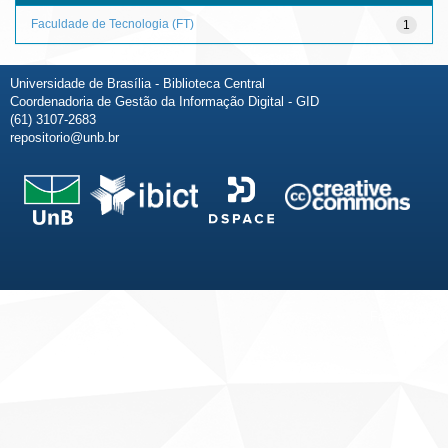
Faculdade de Tecnologia (FT)
1
Universidade de Brasília - Biblioteca Central
Coordenadoria de Gestão da Informação Digital - GID
(61) 3107-2683
repositorio@unb.br
Fale conosco
Sobre