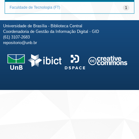
Faculdade de Tecnologia (FT)
1
Universidade de Brasília - Biblioteca Central
Coordenadoria de Gestão da Informação Digital - GID
(61) 3107-2683
repositorio@unb.br
Fale conosco
Sobre