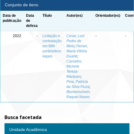
Conjunto de itens:
Data de
Data
Título
Autor(es)
Orientador(es)
Coor
publicação
de
defesa
2022
-
Licitação e
Cesar, Luiz
-
-
contratação
Pedro de
em BIM :
Melo
;
Ferrari,
parâmetros
Maria Vitória
legais
Duarte
;
Carvalho,
Michele
Tereza
Marques
;
Pina, Patrícia
da Silva Fiuza
;
Blumenschein,
Raquel Naves
Busca facetada
Unidade Acadêmica