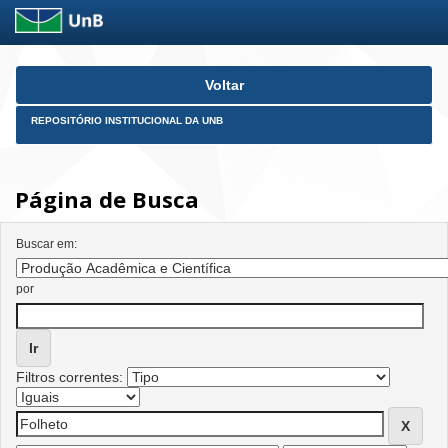
Skip
Voltar
navigation
REPOSITÓRIO INSTITUCIONAL DA UNB
Página de Busca
Buscar em:
por
Filtros correntes: