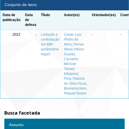
Conjunto de itens:
Data de
Data
Título
Autor(es)
Orientador(es)
Coor
publicação
de
defesa
2022
-
Licitação e
Cesar, Luiz
-
-
contratação
Pedro de
em BIM :
Melo
;
Ferrari,
parâmetros
Maria Vitória
legais
Duarte
;
Carvalho,
Michele
Tereza
Marques
;
Pina, Patrícia
da Silva Fiuza
;
Blumenschein,
Raquel Naves
Busca facetada
Assunto