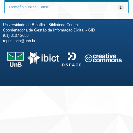
Licitação pública - Brasil
1
Universidade de Brasília - Biblioteca Central
Coordenadoria de Gestão da Informação Digital - GID
(61) 3107-2683
repositorio@unb.br
Fale conosco
Sobre