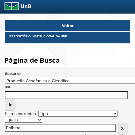
Skip
Voltar
navigation
REPOSITÓRIO INSTITUCIONAL DA UNB
Página de Busca
Buscar em:
por
Filtros correntes: