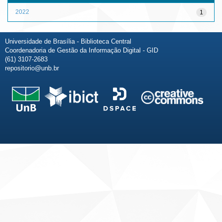
2022
1
Universidade de Brasília - Biblioteca Central
Coordenadoria de Gestão da Informação Digital - GID
(61) 3107-2683
repositorio@unb.br
Fale conosco
Sobre