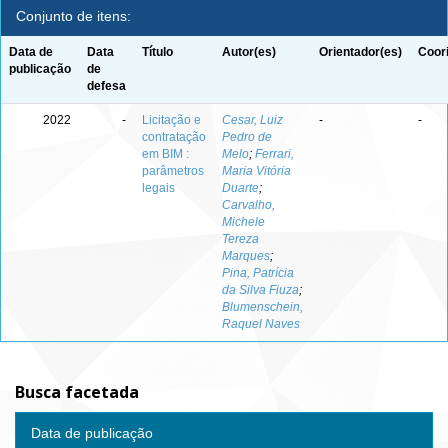
Conjunto de itens:
Data de
Data
Título
Autor(es)
Orientador(es)
Coor
publicação
de
defesa
2022
-
Licitação e
Cesar, Luiz
-
-
contratação
Pedro de
em BIM :
Melo
;
Ferrari,
parâmetros
Maria Vitória
legais
Duarte
;
Carvalho,
Michele
Tereza
Marques
;
Pina, Patrícia
da Silva Fiuza
;
Blumenschein,
Raquel Naves
Busca facetada
Data de publicação