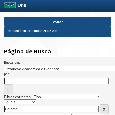
Skip
Voltar
navigation
REPOSITÓRIO INSTITUCIONAL DA UNB
Página de Busca
Buscar em:
por
Filtros correntes: