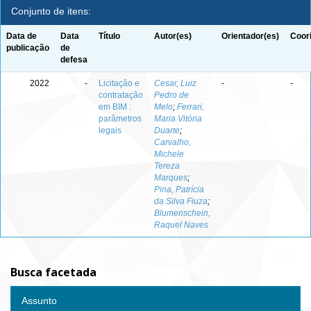
Conjunto de itens:
Data de
Data
Título
Autor(es)
Orientador(es)
Coor
publicação
de
defesa
2022
-
Licitação e
Cesar, Luiz
-
-
contratação
Pedro de
em BIM :
Melo
;
Ferrari,
parâmetros
Maria Vitória
legais
Duarte
;
Carvalho,
Michele
Tereza
Marques
;
Pina, Patrícia
da Silva Fiuza
;
Blumenschein,
Raquel Naves
Busca facetada
Assunto