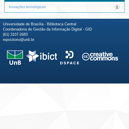
Inovações tecnológicas
1
Universidade de Brasília - Biblioteca Central
Coordenadoria de Gestão da Informação Digital - GID
(61) 3107-2683
repositorio@unb.br
Fale conosco
Sobre