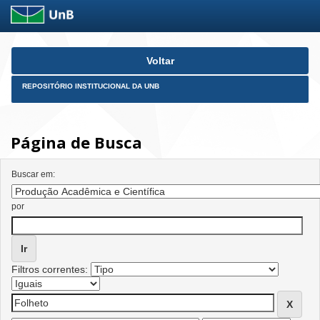
Skip
Voltar
navigation
REPOSITÓRIO INSTITUCIONAL DA UNB
Página de Busca
Buscar em:
por
Filtros correntes: