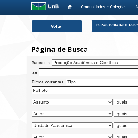
Comunidades e Coleções
Skip
REPOSITÓRIO INSTITUCIO
Voltar
navigation
Página de Busca
Buscar em:
por
Filtros correntes: