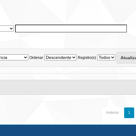
Ordenar
Registro(s)
Anterior
1