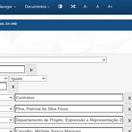
Navegar
Documentos
A-
A
A+
NAL DA UNB