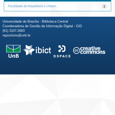
Faculdade de Arquitetura e Urbani...
1
Universidade de Brasília - Biblioteca Central
Coordenadoria de Gestão da Informação Digital - GID
(61) 3107-2683
repositorio@unb.br
Fale conosco
Sobre