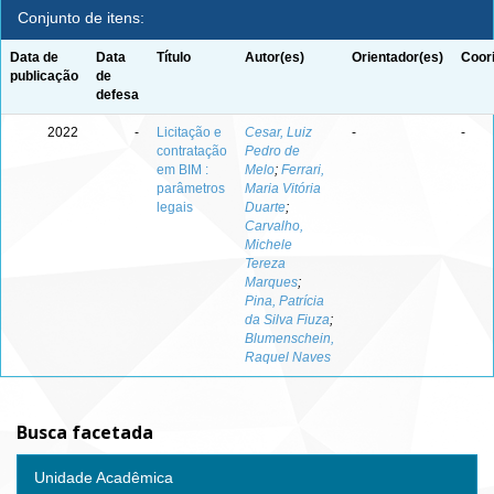
Conjunto de itens:
Data de
Data
Título
Autor(es)
Orientador(es)
Coor
publicação
de
defesa
2022
-
Licitação e
Cesar, Luiz
-
-
contratação
Pedro de
em BIM :
Melo
;
Ferrari,
parâmetros
Maria Vitória
legais
Duarte
;
Carvalho,
Michele
Tereza
Marques
;
Pina, Patrícia
da Silva Fiuza
;
Blumenschein,
Raquel Naves
Busca facetada
Unidade Acadêmica