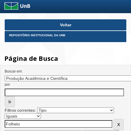
Skip
Voltar
navigation
REPOSITÓRIO INSTITUCIONAL DA UNB
Página de Busca
Buscar em:
por
Filtros correntes: