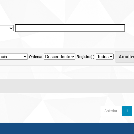
Ordenar
Registro(s)
Anterior
1