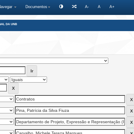
Navegar
Documentos
A-
A
A+
NAL DA UNB