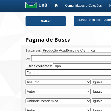
Comunidades e Coleções
Skip
REPOSITÓRIO INSTITUCIO
Voltar
navigation
Página de Busca
Buscar em:
por
Filtros correntes: