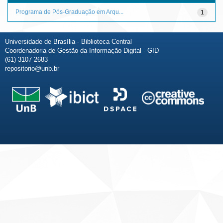
Programa de Pós-Graduação em Arqu...
1
Universidade de Brasília - Biblioteca Central
Coordenadoria de Gestão da Informação Digital - GID
(61) 3107-2683
repositorio@unb.br
Fale conosco
Sobre