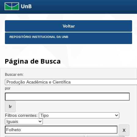
Skip
Voltar
navigation
REPOSITÓRIO INSTITUCIONAL DA UNB
Página de Busca
Buscar em:
por
Filtros correntes: