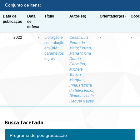
Conjunto de itens:
Data de
Data
Título
Autor(es)
Orientador(es)
Coor
publicação
de
defesa
2022
-
Licitação e
Cesar, Luiz
-
-
contratação
Pedro de
em BIM :
Melo
;
Ferrari,
parâmetros
Maria Vitória
legais
Duarte
;
Carvalho,
Michele
Tereza
Marques
;
Pina, Patrícia
da Silva Fiuza
;
Blumenschein,
Raquel Naves
Busca facetada
Programa de pós-graduação