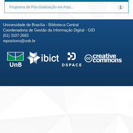
Programa de Pós-Graduação em Arqu...
1
Universidade de Brasília - Biblioteca Central
Coordenadoria de Gestão da Informação Digital - GID
(61) 3107-2683
repositorio@unb.br
Fale conosco
Sobre