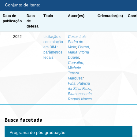
Conjunto de itens:
Data de
Data
Título
Autor(es)
Orientador(es)
Coor
publicação
de
defesa
2022
-
Licitação e
Cesar, Luiz
-
-
contratação
Pedro de
em BIM :
Melo
;
Ferrari,
parâmetros
Maria Vitória
legais
Duarte
;
Carvalho,
Michele
Tereza
Marques
;
Pina, Patrícia
da Silva Fiuza
;
Blumenschein,
Raquel Naves
Busca facetada
Programa de pós-graduação