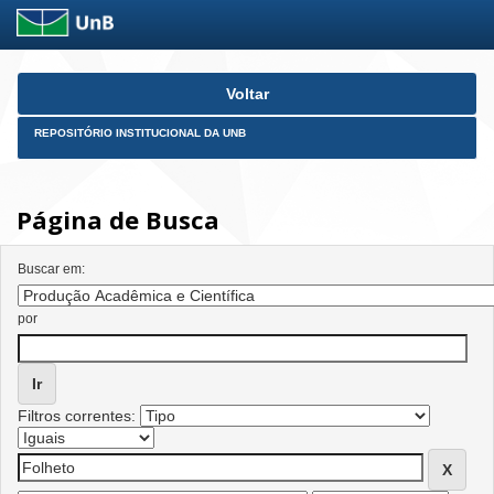
Skip
Voltar
navigation
REPOSITÓRIO INSTITUCIONAL DA UNB
Página de Busca
Buscar em:
por
Filtros correntes: