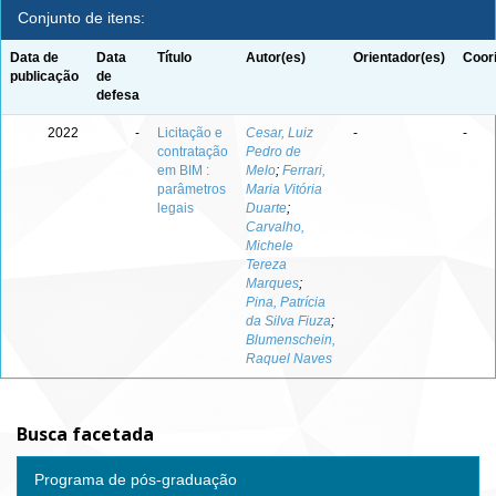
Conjunto de itens:
Data de
Data
Título
Autor(es)
Orientador(es)
Coor
publicação
de
defesa
2022
-
Licitação e
Cesar, Luiz
-
-
contratação
Pedro de
em BIM :
Melo
;
Ferrari,
parâmetros
Maria Vitória
legais
Duarte
;
Carvalho,
Michele
Tereza
Marques
;
Pina, Patrícia
da Silva Fiuza
;
Blumenschein,
Raquel Naves
Busca facetada
Programa de pós-graduação