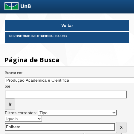
Skip
Voltar
navigation
REPOSITÓRIO INSTITUCIONAL DA UNB
Página de Busca
Buscar em:
por
Filtros correntes: