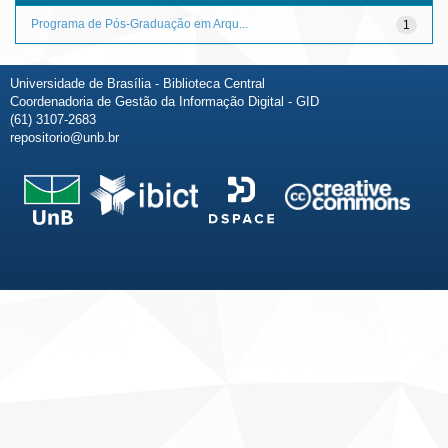
Programa de Pós-Graduação em Arqu...
1
Universidade de Brasília - Biblioteca Central
Coordenadoria de Gestão da Informação Digital - GID
(61) 3107-2683
repositorio@unb.br
Fale conosco
Sobre