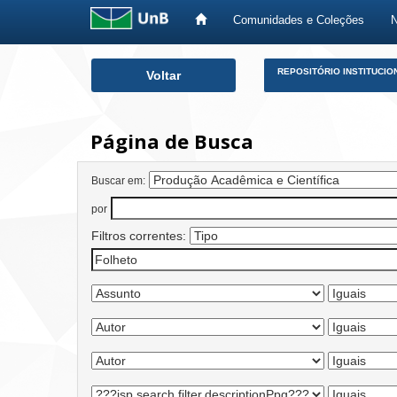
Comunidades e Coleções
Skip
REPOSITÓRIO INSTITUCIO
Voltar
navigation
Página de Busca
Buscar em:
por
Filtros correntes: