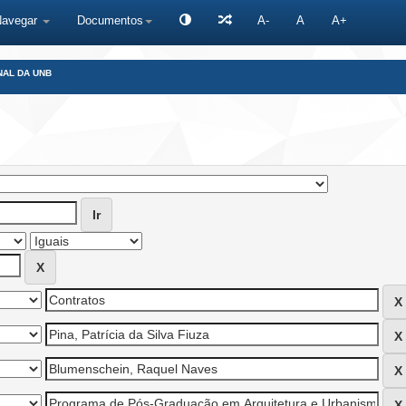
Navegar
Documentos
A-
A
A+
NAL DA UNB