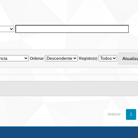
Ordenar
Registro(s)
Anterior
1