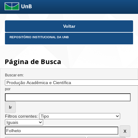
Skip
Voltar
navigation
REPOSITÓRIO INSTITUCIONAL DA UNB
Página de Busca
Buscar em:
por
Filtros correntes: