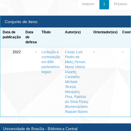
Anterior
1
Próximo
Conjunto de itens:
Data de
Data
Título
Autor(es)
Orientador(es)
Coor
publicação
de
defesa
2022
-
Licitação e
Cesar, Luiz
-
-
contratação
Pedro de
em BIM :
Melo
;
Ferrari,
parâmetros
Maria Vitória
legais
Duarte
;
Carvalho,
Michele
Tereza
Marques
;
Pina, Patrícia
da Silva Fiuza
;
Blumenschein,
Raquel Naves
Universidade de Brasília - Biblioteca Central