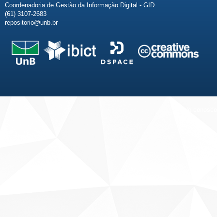
Coordenadoria de Gestão da Informação Digital - GID
(61) 3107-2683
repositorio@unb.br
Fale conosco
Sobre