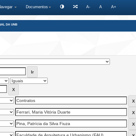
Navegar
Documentos
A-
A
A+
NAL DA UNB