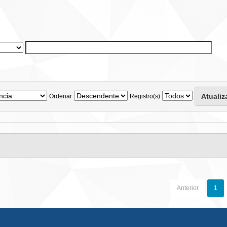
Ordenar
Registro(s)
Anterior
1