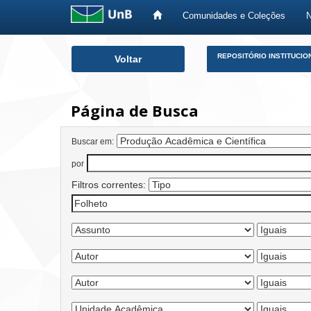
Comunidades e Coleções
Skip
REPOSITÓRIO INSTITUCIO
Voltar
navigation
Página de Busca
Buscar em:
por
Filtros correntes: