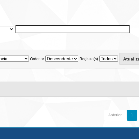
Ordenar
Registro(s)
Anterior
1