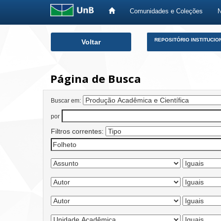
Comunidades e Coleções
Skip
REPOSITÓRIO INSTITUCIO
Voltar
navigation
Página de Busca
Buscar em:
por
Filtros correntes: