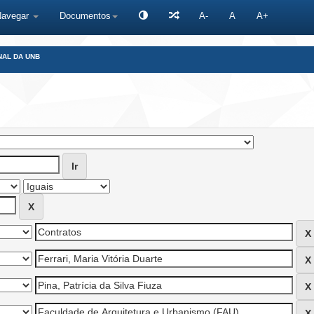
Navegar
Documentos
A-
A
A+
NAL DA UNB