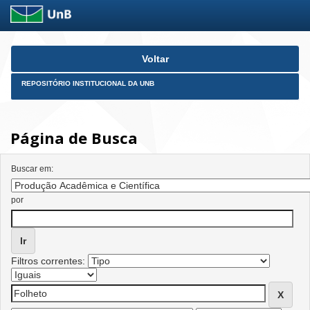
Skip
Voltar
navigation
REPOSITÓRIO INSTITUCIONAL DA UNB
Página de Busca
Buscar em:
por
Filtros correntes: