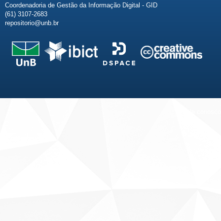
Coordenadoria de Gestão da Informação Digital - GID
(61) 3107-2683
repositorio@unb.br
Fale conosco
Sobre