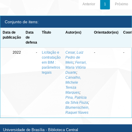
Anterior
1
Próximo
Conjunto de itens:
Data de
Data
Título
Autor(es)
Orientador(es)
Coor
publicação
de
defesa
2022
-
Licitação e
Cesar, Luiz
-
-
contratação
Pedro de
em BIM :
Melo
;
Ferrari,
parâmetros
Maria Vitória
legais
Duarte
;
Carvalho,
Michele
Tereza
Marques
;
Pina, Patrícia
da Silva Fiuza
;
Blumenschein,
Raquel Naves
Universidade de Brasília - Biblioteca Central