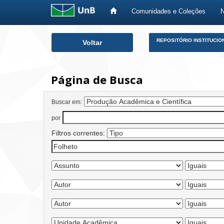
Comunidades e Coleções
Skip
REPOSITÓRIO INSTITUCIO
Voltar
navigation
Página de Busca
Buscar em:
por
Filtros correntes: