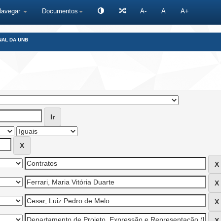
Navegar
Documentos
A-
A
A+
NAL DA UNB