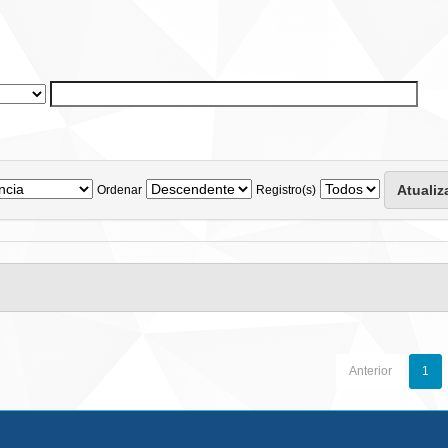
Ordenar
Registro(s)
Anterior
1