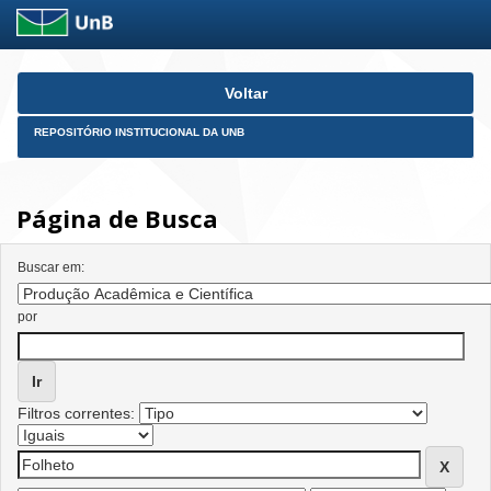
Skip
Voltar
navigation
REPOSITÓRIO INSTITUCIONAL DA UNB
Página de Busca
Buscar em:
por
Filtros correntes: