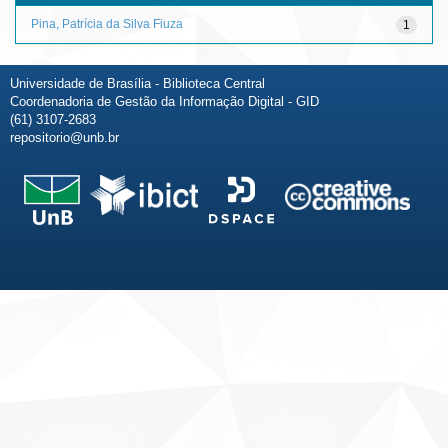
Pina, Patrícia da Silva Fiuza
1
Universidade de Brasília - Biblioteca Central
Coordenadoria de Gestão da Informação Digital - GID
(61) 3107-2683
repositorio@unb.br
Fale conosco
Sobre