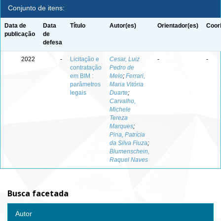
Conjunto de itens:
Data de
Data
Título
Autor(es)
Orientador(es)
Coor
publicação
de
defesa
2022
-
Licitação e
Cesar, Luiz
-
-
contratação
Pedro de
em BIM :
Melo
;
Ferrari,
parâmetros
Maria Vitória
legais
Duarte
;
Carvalho,
Michele
Tereza
Marques
;
Pina, Patrícia
da Silva Fiuza
;
Blumenschein,
Raquel Naves
Busca facetada
Autor