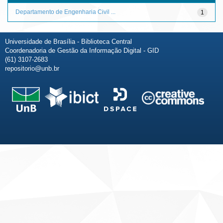
Departamento de Engenharia Civil ...
1
Universidade de Brasília - Biblioteca Central
Coordenadoria de Gestão da Informação Digital - GID
(61) 3107-2683
repositorio@unb.br
Fale conosco
Sobre