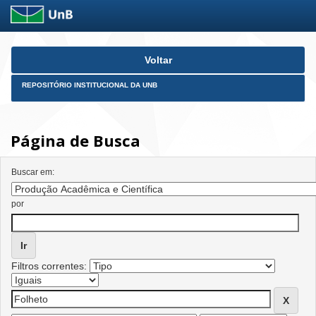
Skip
Voltar
navigation
REPOSITÓRIO INSTITUCIONAL DA UNB
Página de Busca
Buscar em:
por
Filtros correntes: