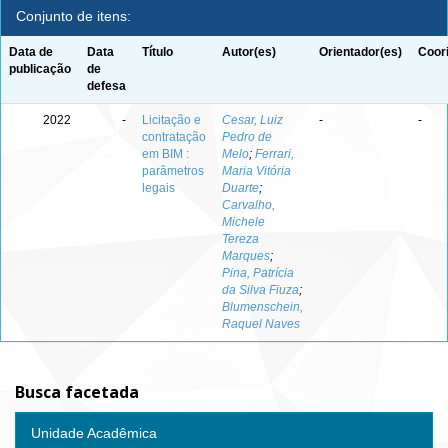
Conjunto de itens:
Data de
Data
Título
Autor(es)
Orientador(es)
Coor
publicação
de
defesa
2022
-
Licitação e
Cesar, Luiz
-
-
contratação
Pedro de
em BIM :
Melo
;
Ferrari,
parâmetros
Maria Vitória
legais
Duarte
;
Carvalho,
Michele
Tereza
Marques
;
Pina, Patrícia
da Silva Fiuza
;
Blumenschein,
Raquel Naves
Busca facetada
Unidade Acadêmica