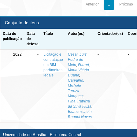
Anterior
1
Próximo
Conjunto de itens:
Data de
Data
Título
Autor(es)
Orientador(es)
Coor
publicação
de
defesa
2022
-
Licitação e
Cesar, Luiz
-
-
contratação
Pedro de
em BIM :
Melo
;
Ferrari,
parâmetros
Maria Vitória
legais
Duarte
;
Carvalho,
Michele
Tereza
Marques
;
Pina, Patrícia
da Silva Fiuza
;
Blumenschein,
Raquel Naves
Universidade de Brasília - Biblioteca Central