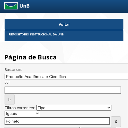
Skip
Voltar
navigation
REPOSITÓRIO INSTITUCIONAL DA UNB
Página de Busca
Buscar em:
por
Filtros correntes: