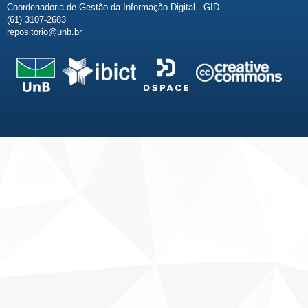
Coordenadoria de Gestão da Informação Digital - GID
(61) 3107-2683
repositorio@unb.br
Fale conosco
Sobre