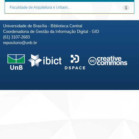
Faculdade de Arquitetura e Urbani...
1
Universidade de Brasília - Biblioteca Central
Coordenadoria de Gestão da Informação Digital - GID
(61) 3107-2683
repositorio@unb.br
Fale conosco
Sobre