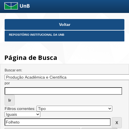
Skip
Voltar
navigation
REPOSITÓRIO INSTITUCIONAL DA UNB
Página de Busca
Buscar em:
por
Filtros correntes: