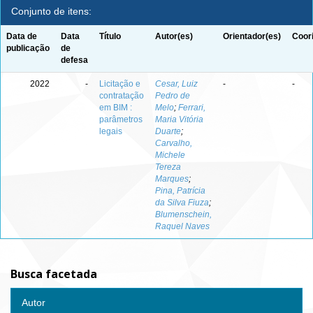
Conjunto de itens:
Data de
Data
Título
Autor(es)
Orientador(es)
Coor
publicação
de
defesa
2022
-
Licitação e
Cesar, Luiz
-
-
contratação
Pedro de
em BIM :
Melo
;
Ferrari,
parâmetros
Maria Vitória
legais
Duarte
;
Carvalho,
Michele
Tereza
Marques
;
Pina, Patrícia
da Silva Fiuza
;
Blumenschein,
Raquel Naves
Busca facetada
Autor