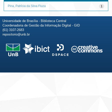
Pina, Patrícia da Silva Fiuza
1
Universidade de Brasília - Biblioteca Central
Coordenadoria de Gestão da Informação Digital - GID
(61) 3107-2683
repositorio@unb.br
Fale conosco
Sobre