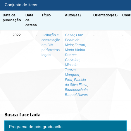
Conjunto de itens:
Data de
Data
Título
Autor(es)
Orientador(es)
Coor
publicação
de
defesa
2022
-
Licitação e
Cesar, Luiz
-
-
contratação
Pedro de
em BIM :
Melo
;
Ferrari,
parâmetros
Maria Vitória
legais
Duarte
;
Carvalho,
Michele
Tereza
Marques
;
Pina, Patrícia
da Silva Fiuza
;
Blumenschein,
Raquel Naves
Busca facetada
Programa de pós-graduação