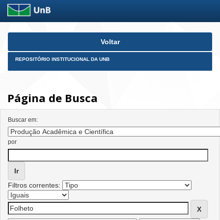
Skip
Voltar
navigation
REPOSITÓRIO INSTITUCIONAL DA UNB
Página de Busca
Buscar em:
por
Filtros correntes: