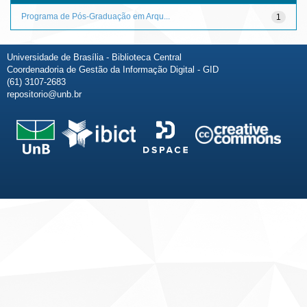
Programa de Pós-Graduação em Arqu...
1
Universidade de Brasília - Biblioteca Central
Coordenadoria de Gestão da Informação Digital - GID
(61) 3107-2683
repositorio@unb.br
Fale conosco
Sobre